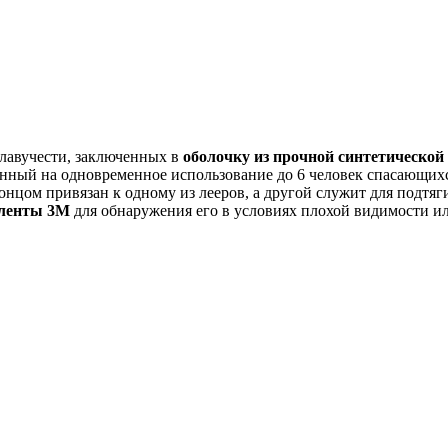
плавучести, заключенных в
оболочку из прочной синтетическо
анный на одновременное использование до 6 человек спасающихс
нцом привязан к одному из лееров, а другой служит для подтяг
 ленты 3М
для обнаружения его в условиях плохой видимости ил