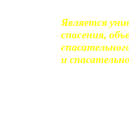
инструкция п
Является уни
спасения, об
спасательного
и спасательно
Длина линя: 
Диаметр линя
Длина х Диам
Петля: 400м
Положительна