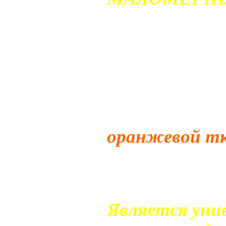
Спасательный
собой плавучи
полипропилен
незатягивающ
оснащенной
д
оранжевой тк
которую
нане
эксплуатации
Является уни