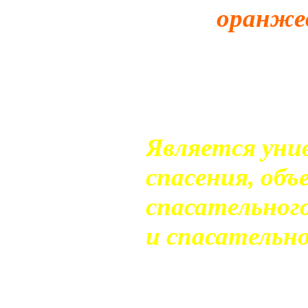
двумя
оранже
пенополиурет
модель, в ко
тканью.
Является уни
спасения, об
спасательного
и спасательно
Длина линя: 
Диаметр линя