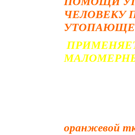
ПОМОЩИ УП
ЧЕЛОВЕКУ 
УТОПАЮЩЕГ
ПРИМЕНЯЕТ
МАЛОМЕРНЫ
Бросательны
собой
плавучи
длиной 18м
с 
с
двумя попл
оранжевой т