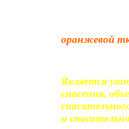
полипропилен
незатягивающ
оснащенной
д
оранжевой тк
которую
нане
эксплуатации
Является уни
спасения, об
спасательного
и спасательно