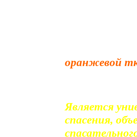
собой плавучи
полипропилен
незатягивающ
оснащенной
д
оранжевой тк
которую
нане
эксплуатации
Является уни
спасения, об
спасательного