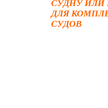
СУДНУ ИЛИ 
ДЛЯ КОМПЛ
СУДОВ
Кольцо спаса
плавучее
пред
конструкцию,
полипропилен
пластиковым 
петлей для уд
стороны.