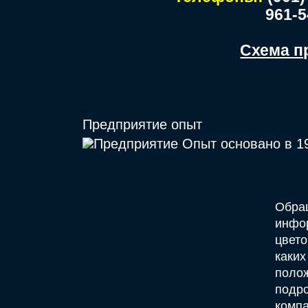
961-5
Схема п
Предприятие опыт
Обращ
инфор
цвето
каких
полож
подр
компа