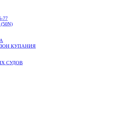
6-77
 (50N)
А
 ЗОН КУПАНИЯ
Х СУДОВ