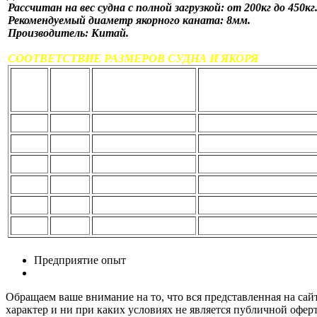
Рассчитан на вес судна с полной загрузкой: от 200кг до 450кг
Рекомендуемый диаметр якорного каната: 8мм.
Производитель: Китай.
СООТВЕТСТВИЕ РАЗМЕРОВ СУДНА И ЯКОРЯ
Масса
Длина
Рассчитан на судно
Рекомендуемый диам
якоря
якоря
с полной загрузкой
якорного каната, не м
кг.
мм.
кг.
мм.
1,5
300
до 150
6
2,5
360
150 - 200
6
3,2
410
200 - 450
8
4
450
450 - 600
8
6
550
550 - 800
8
8
570
800 - 1100
10
Предприятие опыт
Обращаем ваше внимание на то, что вся представленная на са
характер и ни при каких условиях не является публичной офе