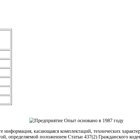
.
етр
енее,
йте информация, касающаяся комплектаций, технических характе
ртой, определяемой положением Статьи 437(2) Гражданского код